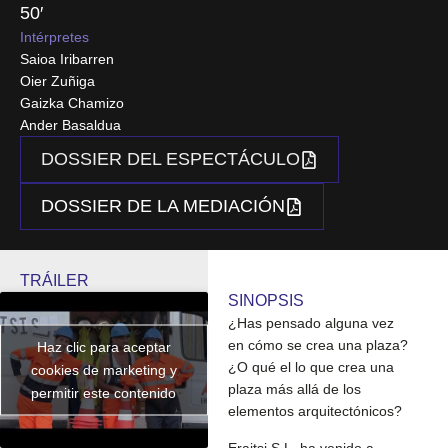
50′
Intérpretes
Saioa Iribarren
Oier Zuñiga
Gaizka Chamizo
Ander Basaldua
DOSSIER DEL ESPECTÁCULO
DOSSIER DE LA MEDIACIÓN
TRÁILER
SINOPSIS
¿Has pensado alguna vez
en cómo se crea una plaza?
Haz clic para aceptar
¿O qué el lo que crea una
cookies de marketing y
plaza más allá de los
permitir este contenido
elementos arquitectónicos?
Eraitsi S.L. ha venido a