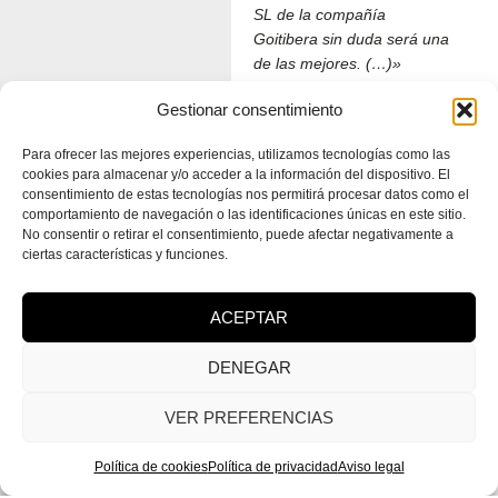
SL de la compañía
Goitibera sin duda será una
de las mejores. (…)»
Agus Perez – BERRIA – 4
Gestionar consentimiento
de junio de 2024
Para ofrecer las mejores experiencias, utilizamos tecnologías como las
cookies para almacenar y/o acceder a la información del dispositivo. El
CRÍTICA COMPLETA
consentimiento de estas tecnologías nos permitirá procesar datos como el
comportamiento de navegación o las identificaciones únicas en este sitio.
Con la colaboración
No consentir o retirar el consentimiento, puede afectar negativamente a
de:
ciertas características y funciones.
ACEPTAR
DENEGAR
VER PREFERENCIAS
Política de cookies
Política de privacidad
Aviso legal