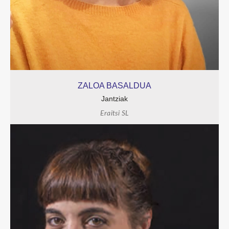
ZALOA BASALDUA
Jantziak
Eraitsi SL