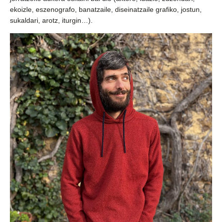
ekoizle, eszenografo, banatzaile, diseinatzaile grafiko, jostun,
sukaldari, arotz, iturgin…).