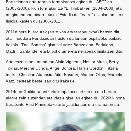
Bartzelonan arte-terapia formakuntza egiten du “AEC”-en
(2005-2008), klun formakuntza “El Timbal”-en (2004-2008) eta
mugimenduan oinarritutako “Estudis de Teatre” eskolan antzerki
fisikoa ikasten du (2008-2011).
2011n bere bi ardurak (artistikoa eta terapeutikoa) batzen ditu
eta Theodora Fundazioan hasten da lanean ospitaleko pailazo
bezala. “Dra. Sonrisa” gisa sei urtez Bartzelona, Badalona,
Madril, Santander eta Bilboko ume eta nerabeak bisitatzen ditu.
Arte eszenikoen munduan Alain Vigneau, Nestor Muzo, Berty
Tovías, Merche Ochoa, Angel Bonora, Harris Gordon, Titzina
teatro, Christian Atanasiu, Aitor Basauri, Mamen Olias, Marcelo
Katz, besteak beste izan ditu irakasle.
2014ean Goitibera antzerki konpainia sortzen du eta bertan
aktore zein zuzendari eta idazle gisa lan egiten du. 2020tik hona
Baratxinto Fest Pirinioetako arte jaialdia aurrera eramaten du.