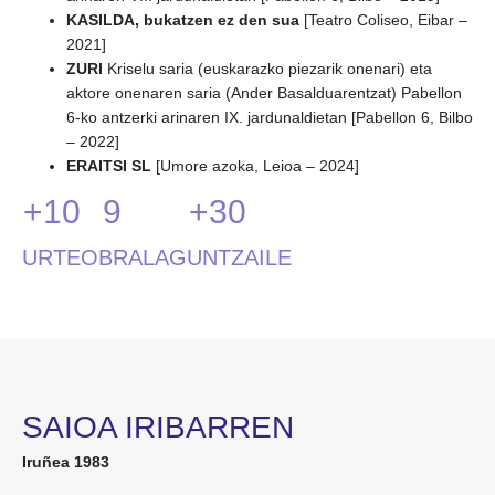
KASILDA, bukatzen ez den sua
[Teatro Coliseo, Eibar –
2021]
ZURI
Kriselu saria (euskarazko piezarik onenari) eta
aktore onenaren saria (Ander Basalduarentzat) Pabellon
6-ko antzerki arinaren IX. jardunaldietan [Pabellon 6, Bilbo
– 2022]
ERAITSI SL
[Umore azoka, Leioa – 2024]
+10
9
+30
URTE
OBRA
LAGUNTZAILE
SAIOA IRIBARREN
Iruñea 1983