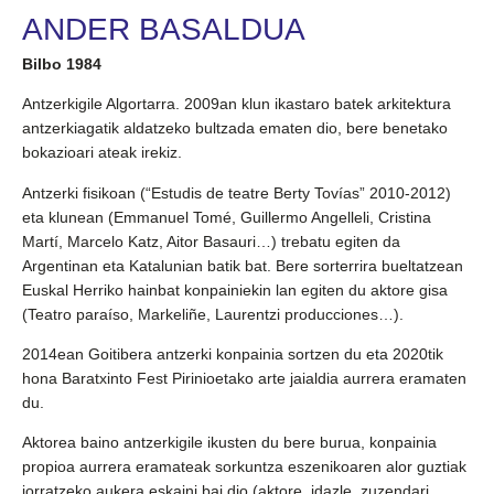
ANDER BASALDUA
Bilbo 1984
Antzerkigile Algortarra. 2009an klun ikastaro batek arkitektura
antzerkiagatik aldatzeko bultzada ematen dio, bere benetako
bokazioari ateak irekiz.
Antzerki fisikoan (“Estudis de teatre Berty Tovías” 2010-2012)
eta klunean (Emmanuel Tomé, Guillermo Angelleli, Cristina
Martí, Marcelo Katz, Aitor Basauri…) trebatu egiten da
Argentinan eta Katalunian batik bat. Bere sorterrira bueltatzean
Euskal Herriko hainbat konpainiekin lan egiten du aktore gisa
(Teatro paraíso, Markeliñe, Laurentzi producciones…).
2014ean Goitibera antzerki konpainia sortzen du eta 2020tik
hona Baratxinto Fest Pirinioetako arte jaialdia aurrera eramaten
du.
Aktorea baino antzerkigile ikusten du bere burua, konpainia
propioa aurrera eramateak sorkuntza eszenikoaren alor guztiak
jorratzeko aukera eskaini bai dio (aktore, idazle, zuzendari,