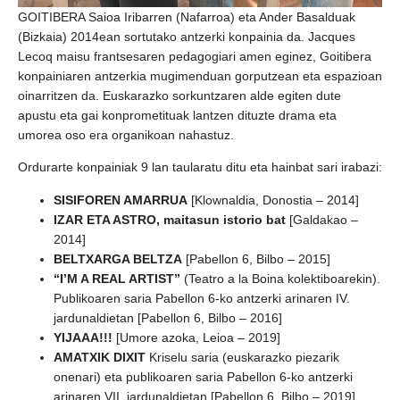
GOITIBERA Saioa Iribarren (Nafarroa) eta Ander Basalduak
(Bizkaia) 2014ean sortutako antzerki konpainia da. Jacques
Lecoq maisu frantsesaren pedagogiari amen eginez, Goitibera
konpainiaren antzerkia mugimenduan gorputzean eta espazioan
oinarritzen da. Euskarazko sorkuntzaren alde egiten dute
apustu eta gai konprometituak lantzen dituzte drama eta
umorea oso era organikoan nahastuz.
Ordurarte konpainiak 9 lan taularatu ditu eta hainbat sari irabazi:
SISIFOREN AMARRUA
[Klownaldia, Donostia – 2014]
IZAR ETA ASTRO, maitasun istorio bat
[Galdakao –
2014]
BELTXARGA BELTZA
[Pabellon 6, Bilbo – 2015]
“I’M A REAL ARTIST”
(Teatro a la Boina kolektiboarekin).
Publikoaren saria Pabellon 6-ko antzerki arinaren IV.
jardunaldietan [Pabellon 6, Bilbo – 2016]
YIJAAA!!!
[Umore azoka, Leioa – 2019]
AMATXIK DIXIT
Kriselu saria (euskarazko piezarik
onenari) eta publikoaren saria Pabellon 6-ko antzerki
arinaren VII. jardunaldietan [Pabellon 6, Bilbo – 2019]