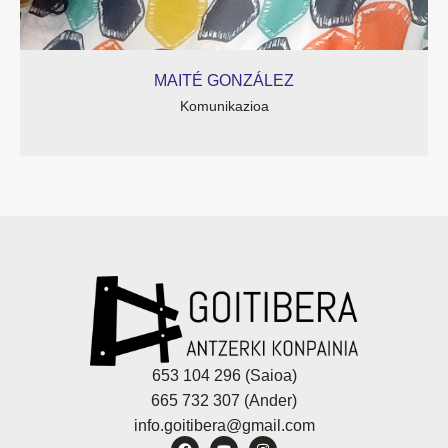
MAITÉ GONZÁLEZ
Komunikazioa
.
653 104 296 (Saioa)
665 732 307 (Ander)
info.goitibera@gmail.com