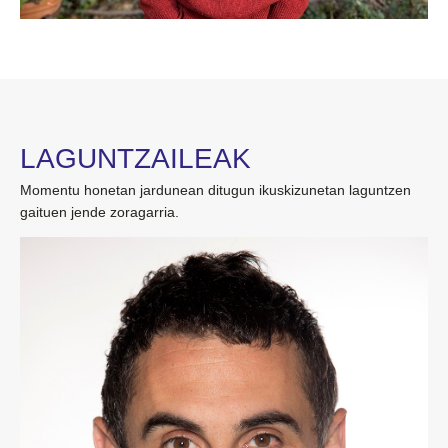
LAGUNTZAILEAK
Momentu honetan jardunean ditugun ikuskizunetan laguntzen
gaituen jende zoragarria.